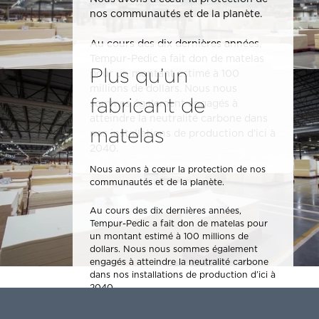
nos communautés et de la planète.
Au cours des dix dernières années,
Tempur-Pedic a fait don de matelas
Plus qu’un
pour un montant estimé à 100
millions de dollars. Nous nous
fabricant de
sommes également engagés à
atteindre la neutralité carbone dans
matelas
nos installations de production d’ici à
2040.
Nous avons à cœur la protection de nos
communautés et de la planète.
Au cours des dix dernières années,
Tempur-Pedic a fait don de matelas pour
un montant estimé à 100 millions de
dollars. Nous nous sommes également
engagés à atteindre la neutralité carbone
dans nos installations de production d’ici à
2040.