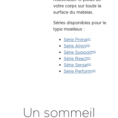
votre corps sur toute la
surface du matelas.
Séries disponibles pour le
type moelleux :
Série Prima
MC
Série Align
MD
Série Support
MD
Série React
MC
Série Sense
MD
Série Perform
MD
Il
s'agit
d'un
Un sommeil
carrousel
avec