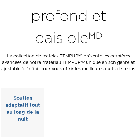
des
profond et
diapositives.
Utilisez
les
paisible
MD
boutons
des
diapositives
La collection de matelas TEMPUR
présente les dernières
MD
pour
avancées de notre matériau TEMPUR
unique en son genre et
MD
vous
ajustable à l’infini, pour vous offrir les meilleures nuits de repos.
déplacer
entre
les
diapositives.
Soutien
adaptatif tout
au long de la
nuit