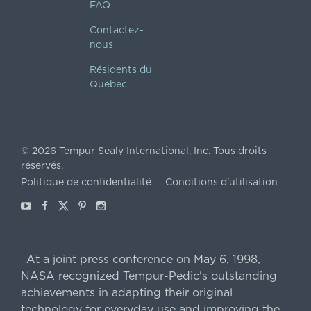
FAQ
Contactez-
nous
Résidents du
Québec
©
2026
Tempur Sealy International, Inc.
Tous droits
réservés.
Politique de confidentialité
Conditions d'utilisation
Youtube
Facebook
X
Pinterest
Instagram
At a joint press conference on May 6, 1998,
|
NASA recognized Tempur-Pedic's outstanding
achievements in adapting their original
technology for everyday use and improving the