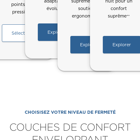
adaptatif
suprême avec
nuit pour un
points de
évolué
soutien
confort
pression
ergonomique
suprême
++
Explorer
Sélectionné
Explorer
Explorer
CHOISISEZ VOTRE NIVEAU DE FERMETÉ
COUCHES DE CONFORT
ENVELOPPANT