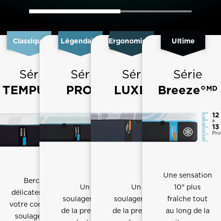
Classique
Légendaire
Ergonomique
Ultime
Série
Série
Série
Série
TEMPUR
PRO
LUXE
Breeze°
MD
MD
MD
MD
Une sensation
Berce
Un
Un
10° plus
délicatement
soulagement
soulagement
fraîche tout
votre corps et
de la pression
de la pression
au long de la
soulage les