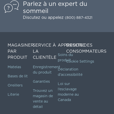
Parlez à un expert du
sommeil
Discutez
ou appelez
(800) 887-4321
MAGASINER
SERVICE À
APPRENDRE
DROITS DES
PAR
LA
CONSOMMATEURS
Soins du
PRODUIT
CLIENTÈLE
produit
Cookie Settings
Matelas
Enregistrement
Déclaration
du produit
d’accessibilité
Bases de lit
Garanties
Loi sur
Oreillers
l’esclavage
Trouvez un
Literie
moderne au
magasin de
Canada
vente au
détail