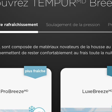
uvrez TEMPUR
Bree
MD
e rafraîchissement
Soulagement de la pression
Pr
s, sont composée de matériaux novateurs de la housse au 
permettent de rester confortablement au frais toute la nuit
plus fraîche
ProBreeze
LuxeBreeze
MD
M