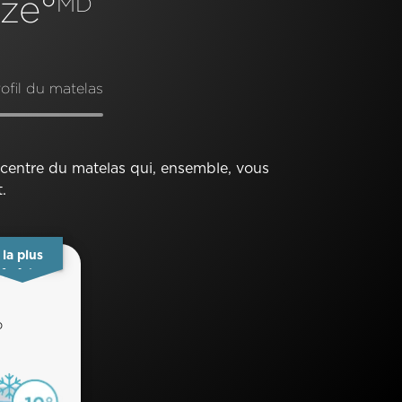
ze°
MD
ofil du matelas
centre du matelas qui, ensemble, vous
.
la plus
fraîche
D