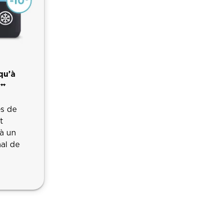
qu’à
⁺⁺
es de
t
 à un
al de