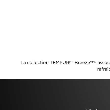
La collection TEMPUR
Breeze°
assoc
MD
MD
rafraî