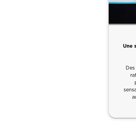
Une s
Des 
ra
sensa
a