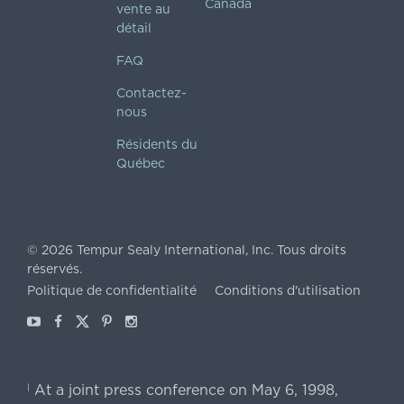
Canada
vente au
détail
FAQ
Contactez-
nous
Résidents du
Québec
©
2026
Tempur Sealy International, Inc.
Tous droits
réservés.
Politique de confidentialité
Conditions d'utilisation
Youtube
Facebook
X
Pinterest
Instagram
At a joint press conference on May 6, 1998,
|