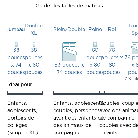
Guide des tailles de matelas
Double
Roi
jumeau
Plein/Double
Reine
Roi
XL
Sp
38
38
60
76
pouces
pouces
pouces
pouces x
76 p
x 74
x 80
53 pouces x
x 80
80
x 
pouces
pouces
74 pouces
pouces
pouces
pou
2 XL d
lit
lit
lit
lit
lit
Idéal pour :
double
—
—
—
—
twin
double/complet
queen
king
Enfants,
Enfants, adolescents,
Couples, coupl
xl
size
size
adolescents,
couples, personnes
avec des anima
dortoirs de
ayant des enfants ou
de compagnie,
collèges
des animaux de
couples avec d
(simples XL)
compagnie
enfants