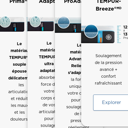
Prima
Adapt
ProAdapt
TEMPUR-
MD
MD
MD
Breeze°
MD
Le
‎Le
‎
Le
matériau
matériau
matériau
Soulagement
TEMPUR
MD
TEMPUR
MD
Advanced
de la pression
ultra
souple
Relief
MD
avancé +
adaptatif
épouse
s’adapte
‎ à
confort
absorbe la
délicatement
la forme
rafraîchissant
force de
‎
‎
‎
les
unique de
votre
articulations
votre corps
corps et
et réduit
pour un
Explorer
de vos
les maux
soulagement
articulations
et les
de la
pour
douleurs.
pression
soulager
réellement