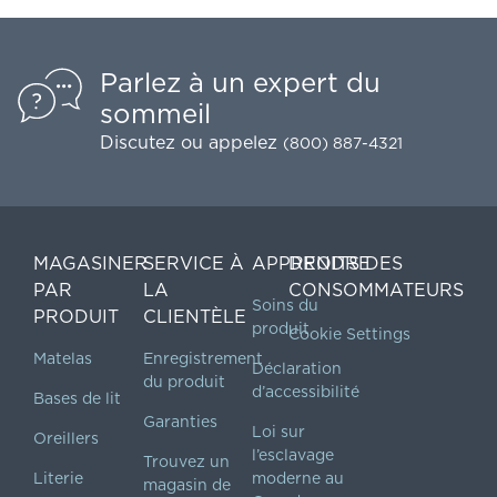
Parlez à un expert du
sommeil
Discutez
ou appelez
(800) 887-4321
MAGASINER
SERVICE À
APPRENDRE
DROITS DES
PAR
LA
CONSOMMATEURS
Soins du
PRODUIT
CLIENTÈLE
produit
Cookie Settings
Matelas
Enregistrement
Déclaration
du produit
d’accessibilité
Bases de lit
Garanties
Loi sur
Oreillers
l’esclavage
Trouvez un
Literie
moderne au
magasin de