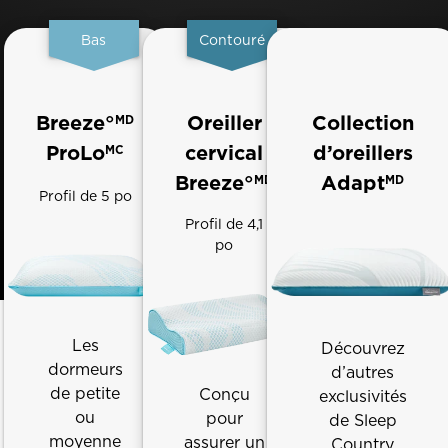
Bas
Contouré
Breeze°
Oreiller
Collection
MD
ProLo
cervical
d’oreillers
MC
Breeze°
Adapt
MD
MD
Profil de 5 po
Profil de 4,1
po
Les
Découvrez
dormeurs
d’autres
de petite
Conçu
exclusivités
ou
pour
de Sleep
moyenne
assurer un
Country