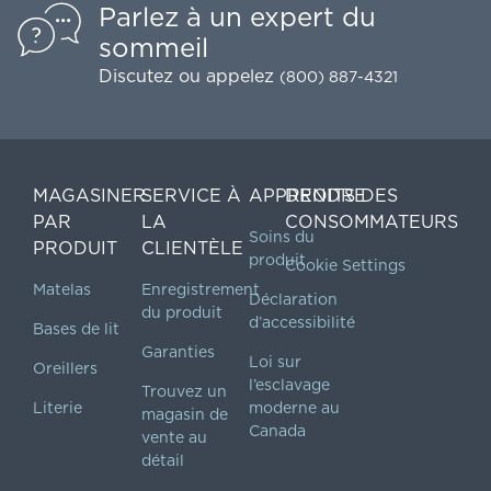
Parlez à un expert du
sommeil
Discutez
ou appelez
(800) 887-4321
MAGASINER
SERVICE À
APPRENDRE
DROITS DES
PAR
LA
CONSOMMATEURS
Soins du
PRODUIT
CLIENTÈLE
produit
Cookie Settings
Matelas
Enregistrement
Déclaration
du produit
d’accessibilité
Bases de lit
Garanties
Loi sur
Oreillers
l’esclavage
Trouvez un
Literie
moderne au
magasin de
Canada
vente au
détail