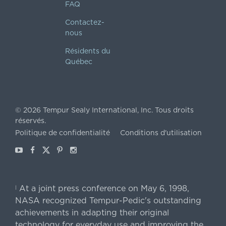
FAQ
Contactez-
nous
Résidents du
Québec
©
2026
Tempur Sealy International, Inc.
Tous droits
réservés.
Politique de confidentialité
Conditions d'utilisation
Youtube
Facebook
X
Pinterest
Instagram
At a joint press conference on May 6, 1998,
|
NASA recognized Tempur-Pedic's outstanding
achievements in adapting their original
technology for everyday use and improving the