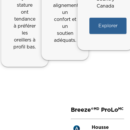
stature
alignement,
Canada
ont
un
tendance
confort et
Explorer
à préférer
un
les
soutien
oreillers à
adéquats.
profil bas.
Breeze°
ProLo
MD
MC
Housse