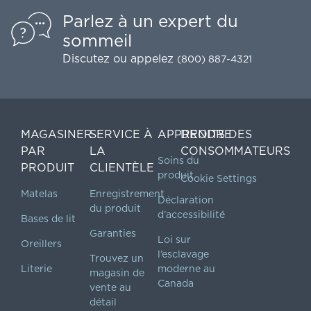
Parlez à un expert du
sommeil
Discutez
ou appelez
(800) 887-4321
MAGASINER
SERVICE À
APPRENDRE
DROITS DES
PAR
LA
CONSOMMATEURS
Soins du
PRODUIT
CLIENTÈLE
produit
Cookie Settings
Matelas
Enregistrement
Déclaration
du produit
d’accessibilité
Bases de lit
Garanties
Loi sur
Oreillers
l’esclavage
Trouvez un
Literie
moderne au
magasin de
Canada
vente au
détail