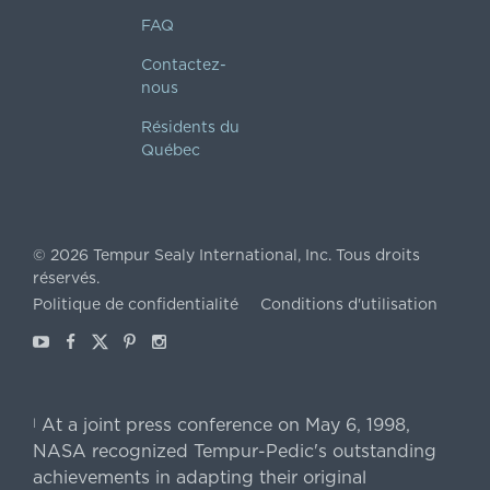
FAQ
Contactez-
nous
Résidents du
Québec
©
2026
Tempur Sealy International, Inc.
Tous droits
réservés.
Politique de confidentialité
Conditions d'utilisation
Youtube
Facebook
X
Pinterest
Instagram
At a joint press conference on May 6, 1998,
|
NASA recognized Tempur-Pedic's outstanding
achievements in adapting their original