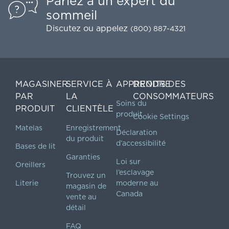
Parlez à un expert du
sommeil
Discutez
ou appelez
(800) 887-4321
MAGASINER
SERVICE À
APPRENDRE
DROITS DES
PAR
LA
CONSOMMATEURS
Soins du
PRODUIT
CLIENTÈLE
produit
Cookie Settings
Matelas
Enregistrement
Déclaration
du produit
d’accessibilité
Bases de lit
Garanties
Loi sur
Oreillers
l’esclavage
Trouvez un
Literie
moderne au
magasin de
Canada
vente au
détail
FAQ